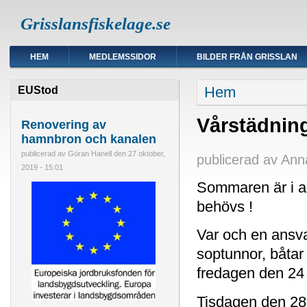
Grisslansfiskelage.se
HEM
MEDLEMSSIDOR
BILDER FRÅN GRISSLAN
Du är här
Hem
EUStod
Vårstädnin
Renovering av
hamnbron och kanalen
publicerad av
Göran Hanell
den
27 oktober,
publicerad av
Ann
2019 - 15:01
Sommaren är i a
behövs !
Var och en ansvara
soptunnor, båtar
fredagen den 24
Tisdagen den 28