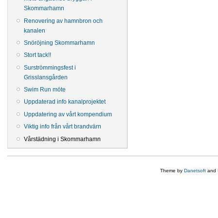
Skommarhamn
Renovering av hamnbron och
kanalen
Snöröjning Skommarhamn
Stort tack!!
Surströmmingsfest i
Grisslansgården
Swim Run möte
Uppdaterad info kanalprojektet
Uppdatering av vårt kompendium
Viktig info från vårt brandvärn
Vårstädning i Skommarhamn
Theme by
Danetsoft
and