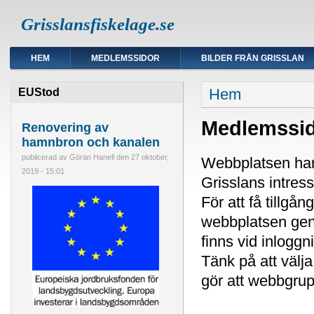
Grisslansfiskelage.se
HEM
MEDLEMSSIDOR
BILDER FRÅN GRISSLAN
Du är här
Hem
EUStod
Medlemssi
Renovering av
hamnbron och kanalen
publicerad av
Göran Hanell
den
27 oktober,
Webbplatsen har
2019 - 15:01
Grisslans intres
För att få tillgå
webbplatsen geno
finns vid inloggn
Tänk på att väl
gör att webbgru