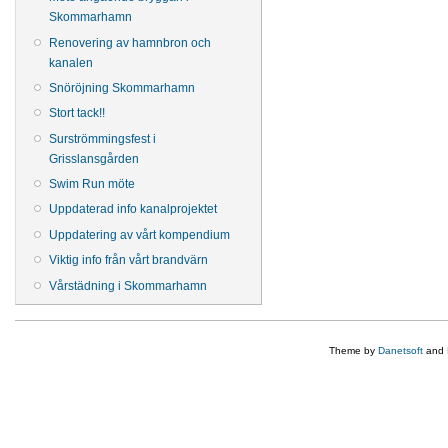
Skommarhamn
Renovering av hamnbron och
kanalen
Snöröjning Skommarhamn
Stort tack!!
Surströmmingsfest i
Grisslansgården
Swim Run möte
Uppdaterad info kanalprojektet
Uppdatering av vårt kompendium
Viktig info från vårt brandvärn
Vårstädning i Skommarhamn
Theme by
Danetsoft
and