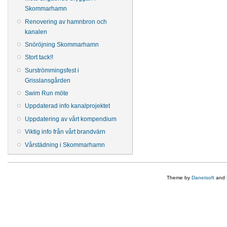
Skommarhamn
Renovering av hamnbron och
kanalen
Snöröjning Skommarhamn
Stort tack!!
Surströmmingsfest i
Grisslansgården
Swim Run möte
Uppdaterad info kanalprojektet
Uppdatering av vårt kompendium
Viktig info från vårt brandvärn
Vårstädning i Skommarhamn
Theme by
Danetsoft
and