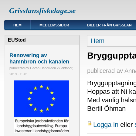
Grisslansfiskelage.se
HEM
MEDLEMSSIDOR
BILDER FRÅN GRISSLAN
Du är här
Hem
EUStod
Brygguppt
Renovering av
hamnbron och kanalen
publicerad av
Göran Hanell
den
27 oktober,
publicerad av
Ann
2019 - 15:01
Bryggupptagning
Hoppas att Ni ka
Med vänlig häls
Bertil Öhman
Logga in
eller