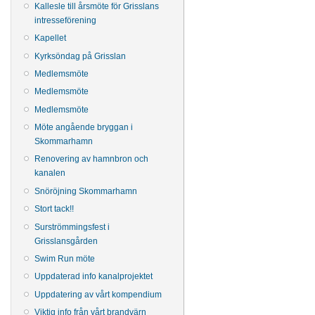
Kallesle till årsmöte för Grisslans
intresseförening
Kapellet
Kyrksöndag på Grisslan
Medlemsmöte
Medlemsmöte
Medlemsmöte
Möte angående bryggan i
Skommarhamn
Renovering av hamnbron och
kanalen
Snöröjning Skommarhamn
Stort tack!!
Surströmmingsfest i
Grisslansgården
Swim Run möte
Uppdaterad info kanalprojektet
Uppdatering av vårt kompendium
Viktig info från vårt brandvärn