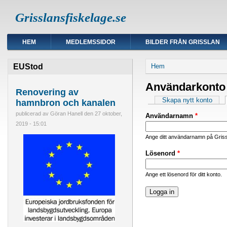
Grisslansfiskelage.se
HEM
MEDLEMSSIDOR
BILDER FRÅN GRISSLAN
Du är här
EUStod
Hem
Användarkonto
Renovering av
Primära flikar
Skapa nytt konto
hamnbron och kanalen
publicerad av
Göran Hanell
den
27 oktober,
Användarnamn
*
2019 - 15:01
Ange ditt användarnamn på Griss
Lösenord
*
Ange ett lösenord för ditt konto.